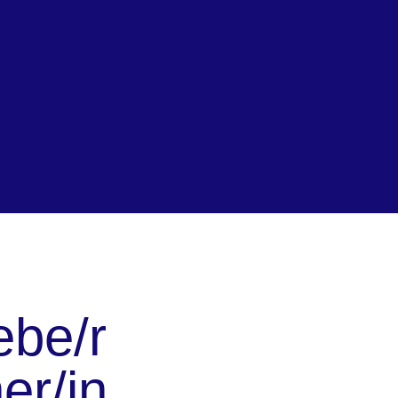
ebe/r
er/in