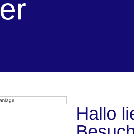
er
Hallo li
Besuch