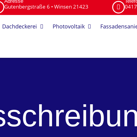
Adresse
Tele
Gutenbergstraße 6 • Winsen 21423
0417
Dachdeckerei
Photovoltaik
Fassadensani
sschreibun