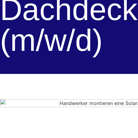
Dachdeck
(m/w/d)