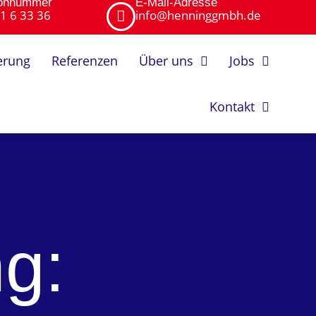
fonnummer
E-Mail-Adresse
1 6 33 36
info@henninggmbh.de
erung
Referenzen
Über uns
Jobs
Kontakt
g: