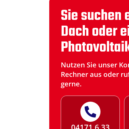
Sie suchen e
Dach oder e
Photovoltai
Nutzen Sie unser Kon­
Rechner aus oder ruf
gerne.
04171 6 33