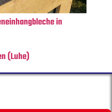
eneinhangbleche in
en (Luhe)