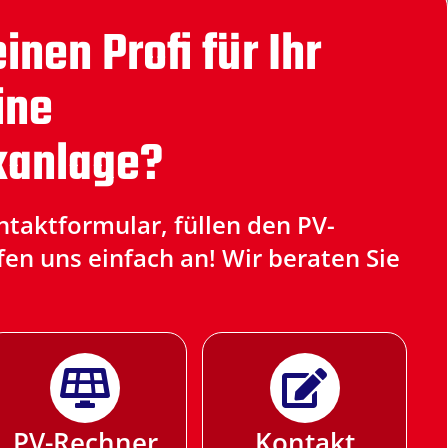
inen Profi für Ihr
ine
kanlage?
takt­for­mu­lar, füllen den PV-
en uns einfach an! Wir beraten Sie
PV-Rechner
Kontakt