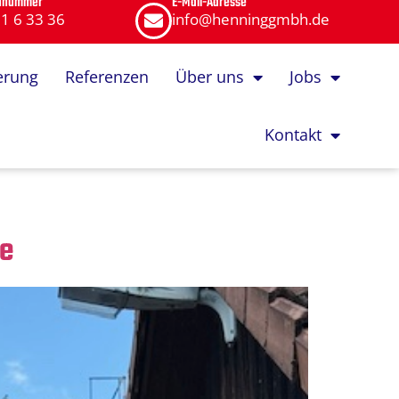
onnummer
E-Mail-Adresse
1 6 33 36
info@henninggmbh.de
erung
Referenzen
Über uns
Jobs
Kontakt
le