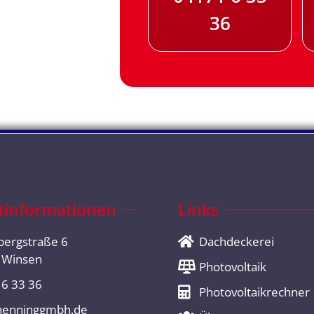
36
tinformationen
Links
bergstraße 6
Dachdeckerei
 Winsen
Photovoltaik
6 33 36
Photovoltaikrechner
henninggmbh.de