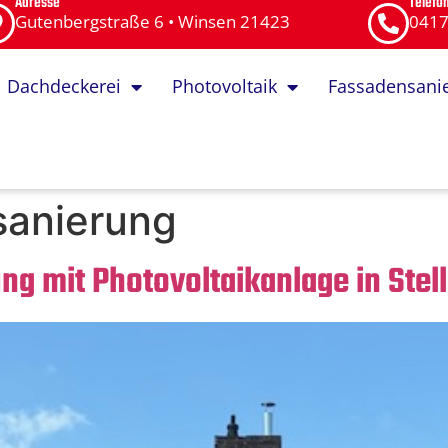
Adresse
Telef
Gutenbergstraße 6 • Winsen 21423
0417
Dachdeckerei
Photovoltaik
Fassadensani
anierung
g mit Photovoltaikanlage in Stel